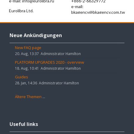
Neue
Ankündigungen
Neue Ankündigungen
überspringen
New FAQ page
20. Aug, 13:37
Administrator Hamilton
PLATFORM UPGRADES 2020 - overview
18. Aug, 10:41
Administrator Hamilton
Guides
28. Jan, 14:36
Administrator Hamilton
Ältere Themen
...
Useful
links
Useful links
überspringen