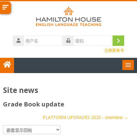
跳
到
主
要
内
用
容
户
登
密
名
注册新帐号
码
录
User Guides
Site news
简体中文 ‎(zh_cn)‎
Grade Book update
Contact us
PLATFORM UPGRADES 2020 - overview →
搜
索
提
课