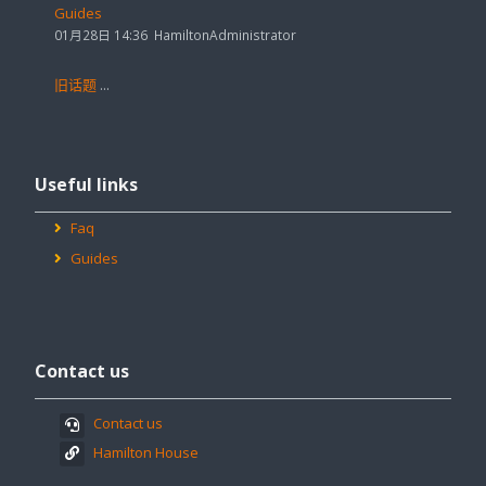
Guides
01月28日 14:36
HamiltonAdministrator
旧话题
...
跳
过
Useful links
Useful
Faq
links
Guides
跳
过
Contact us
Contact
us
Contact us
Hamilton House