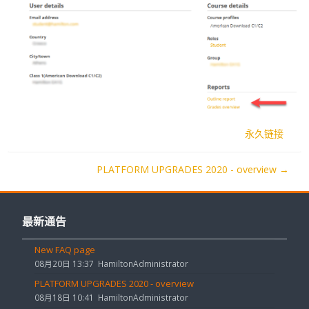
永久链接
PLATFORM UPGRADES 2020 - overview →
跳
过
最新通告
最
New FAQ page
新
08月20日 13:37
HamiltonAdministrator
通
PLATFORM UPGRADES 2020 - overview
告
08月18日 10:41
HamiltonAdministrator