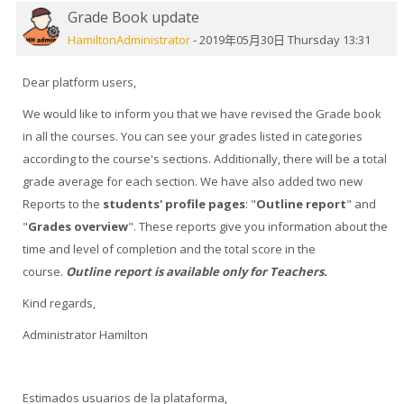
交
程
Grade Book update
回
帖
HamiltonAdministrator
-
2019年05月30日 Thursday 13:31
数：
Dear platform users,
0
We would like to inform you that we have revised the Grade book
in all the courses. You can see your grades listed in categories
according to the course's sections. Additionally, there will be a total
grade average for each section. We have also added two new
Reports to the
students' profile pages
: "
Outline report
" and
"
Grades overview
". These reports give you information about the
time and level of completion and the total score in the
course.
Outline report is available only for Teachers.
Kind regards,
Administrator Hamilton
Estimados usuarios de la plataforma,