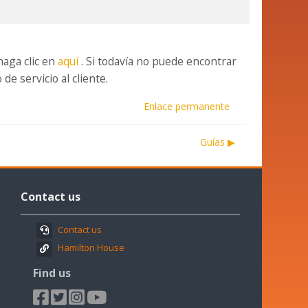
haga clic en
aquí
. Si todavía no puede encontrar
e servicio al cliente.
Enlace permanente
Guías ▶︎
Omitir
Contact
Contact us
us
Contact us
Hamilton House
Find us