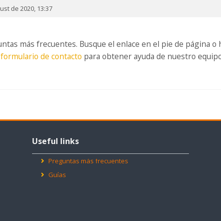
ust de 2020, 13:37
tas más frecuentes. Busque el enlace en el pie de página o 
o
formulario de contacto
para obtener ayuda de nuestro equipo d
Omitir
Useful
Useful links
links
Preguntas más frecuentes
Guías