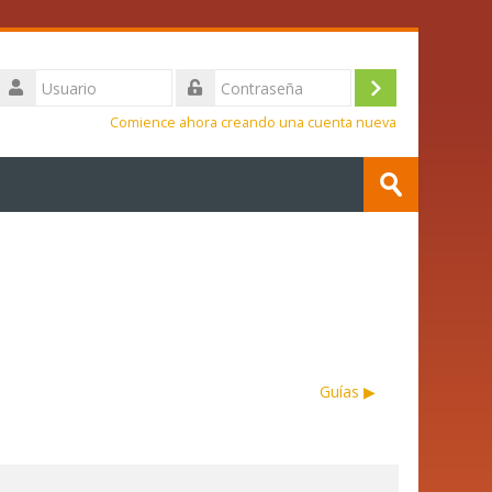
Usuario
Iniciar
Contraseña
Comience ahora creando una cuenta nueva
sesión
Buscar
(ingresar)
cursos
Enviar
Guías ▶︎