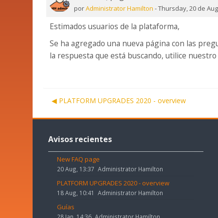
de
por
Administrator Hamilton
-
Thursday, 20 de Aug
respuestas:
Estimados usuarios de la plataforma,
0
Se ha agregado una nueva página con las pregun
la respuesta que está buscando, utilice nuestr
◀︎ PLATFORM UPGRADES 2020 - overview
Omitir
Avisos
Avisos recientes
recientes
New FAQ page
20 Aug, 13:37
Administrator Hamilton
PLATFORM UPGRADES 2020 - overview
18 Aug, 10:41
Administrator Hamilton
Guías
28 Jan, 14:36
Administrator Hamilton