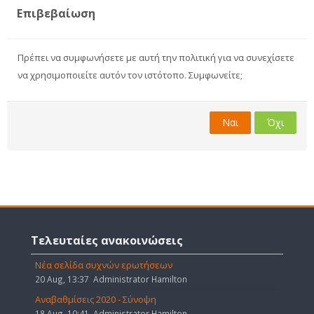
Επιβεβαίωση
Πρέπει να συμφωνήσετε με αυτή την πολιτική για να συνεχίσετε
να χρησιμοποιείτε αυτόν τον ιστότοπο. Συμφωνείτε;
Ναι
Όχι
Παράλειψη
Τελευταίες
Τελευταίες ανακοινώσεις
ανακοινώσεις
Νέα σελίδα συχνών ερωτήσεων
20 Aug, 13:37
Administrator Hamilton
Αναβαθμίσεις 2020 - Σύνοψη
18 Aug, 10:41
Administrator Hamilton