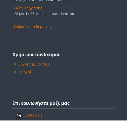
Οδηγίες χρήσης
28 Jan, 14:36
Administrator Hamilton
Παλαιότερα θέματα
...
Παράλειψη
Χρήσιμοι
Χρήσιμοι σύνδεσμοι
σύνδεσμοι
Συχνές ερωτήσεις
Οδηγοί
Παράλειψη
Επικοινωνήστε
Επικοινωνήστε μαζί μας
μαζί
μας
Contact us
Hamilton House